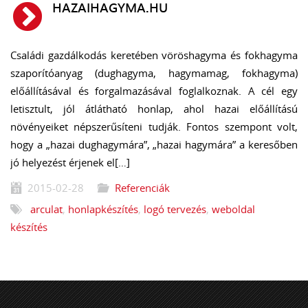
HAZAIHAGYMA.HU
Családi gazdálkodás keretében vöröshagyma és fokhagyma
szaporítóanyag (dughagyma, hagymamag, fokhagyma)
előállításával és forgalmazásával foglalkoznak. A cél egy
letisztult, jól átlátható honlap, ahol hazai előállítású
növényeiket népszerűsíteni tudják. Fontos szempont volt,
hogy a „hazai dughagymára”, „hazai hagymára” a keresőben
jó helyezést érjenek el[…]
2015-02-28
Referenciák
arculat
,
honlapkészítés
,
logó tervezés
,
weboldal
készítés