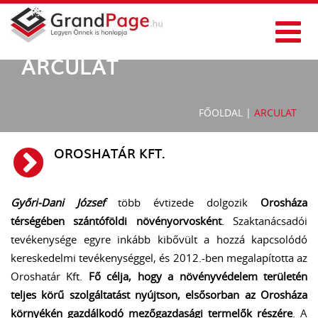
ARCULAT
FŐOLDAL
|
ARCULAT
OROSHATÁR KFT.
Győri-Dani József
több évtizede dolgozik
Orosháza
térségében szántóföldi növényorvosként
. Szaktanácsadói
tevékenysége egyre inkább kibővült a hozzá kapcsolódó
kereskedelmi tevékenységgel, és 2012.-ben megalapította az
Oroshatár Kft.
Fő célja, hogy a növényvédelem területén
teljes körű szolgáltatást nyújtson, elsősorban az Orosháza
környékén gazdálkodó mezőgazdasági termelők részére
. A