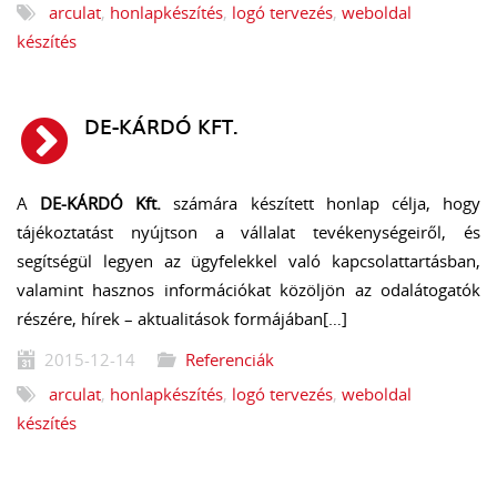
arculat
,
honlapkészítés
,
logó tervezés
,
weboldal
készítés
DE-KÁRDÓ KFT.
A
DE-KÁRDÓ Kft.
számára készített honlap célja, hogy
tájékoztatást nyújtson a vállalat tevékenységeiről, és
segítségül legyen az ügyfelekkel való kapcsolattartásban,
valamint hasznos információkat közöljön az odalátogatók
részére, hírek – aktualitások formájában[…]
2015-12-14
Referenciák
arculat
,
honlapkészítés
,
logó tervezés
,
weboldal
készítés