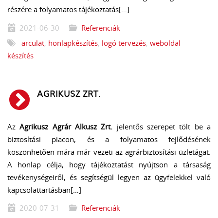
részére a folyamatos tájékoztatás[…]
2021-06-30
Referenciák
arculat
,
honlapkészítés
,
logó tervezés
,
weboldal
készítés
AGRIKUSZ ZRT.
Az
Agrikusz Agrár Alkusz Zrt.
jelentős szerepet tölt be a
biztosítási piacon, és a folyamatos fejlődésének
köszönhetően mára már vezeti az agrárbiztosítási üzletágat.
A honlap célja, hogy tájékoztatást nyújtson a társaság
tevékenységeiről, és segítségül legyen az ügyfelekkel való
kapcsolattartásban[…]
2020-07-31
Referenciák