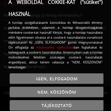
A WEBOLDAL COKKIE-KAT ("sütiket")
GYAKORI KÉRDÉSEK
HASZNÁL
Mire van szükség egy új honlap elindításához?
A honlap szolgáltatásaink biztosítása és felhasználói élmény
javítása érdekében, valamint a honlap látogatottságának
Hogyan tegyük biztonságosabbá a WordPress honlapunkat?
mérésére cookie-kat használ! Kérjük, hogy a honlap használata
előtt figyelmesen olvassa el a cookie-k használatára vonatkozó
Hogyan frissítsük a WordPress weboldalunkat?
tájékoztatót! Az „IGEN, ELFOGADOM” gomb megnyomásával
Ön elfogadja az
Adatkezelési tájékoztató
ban foglaltakat és
beleegyezik a cookie-k használatába. Amennyiben csak a honlap
Fontos a WordPress weboldalunk rendszeres frissítése?
működéséhez feltétlen szükséges cookie-k használatát
engedélyezi, akkor kérem válassza a "NEM, KÖSZÖNÖM"
Miért éppen WordPress?
lehetőséget.
IGEN, ELFOGADOM
NEM, KÖSZÖNÖM
Copyright © 2016 - 2026
GrandPage
Minden jog fenntartva!
TÁJÉKOZTATÓ