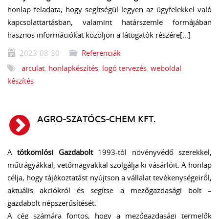
honlap feladata, hogy segítségül legyen az ügyfelekkel való
kapcsolattartásban, valamint határszemle formájában
hasznos információkat közöljön a látogatók részére[…]
2023-08-30
Referenciák
arculat
,
honlapkészítés
,
logó tervezés
,
weboldal
készítés
AGRO-SZATÓCS-CHEM KFT.
A
tótkomlósi Gazdabolt
1993-tól növényvédő szerekkel,
műtrágyákkal, vetőmagvakkal szolgálja ki vásárlóit. A honlap
célja, hogy tájékoztatást nyújtson a vállalat tevékenységeiről,
aktuális akciókról és segítse a mezőgazdasági bolt –
gazdabolt népszerűsítését.
A cég számára fontos, hogy a mezőgazdasági termelők